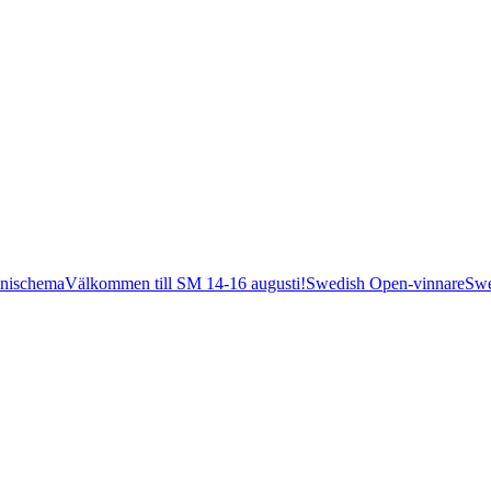
nischema
Välkommen till SM 14-16 augusti!
Swedish Open-vinnare
Swe