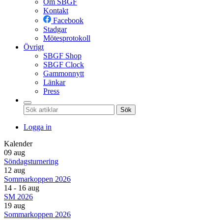
Om SBGF
Kontakt
Facebook
Stadgar
Mötesprotokoll
Övrigt
SBGF Shop
SBGF Clock
Gammonnytt
Länkar
Press
Sök
Logga in
Kalender
09 aug
Söndagsturnering
12 aug
Sommarkoppen 2026
14 - 16 aug
SM 2026
19 aug
Sommarkoppen 2026