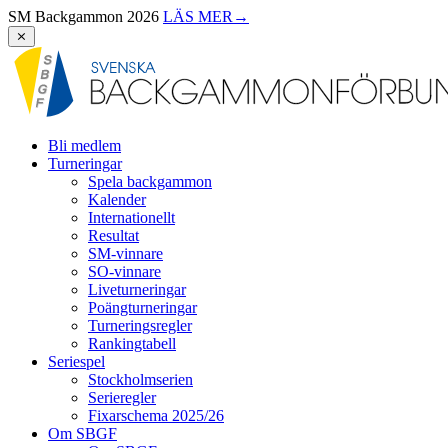
SM Backgammon 2026
LÄS MER
→
⨯
Bli medlem
Turneringar
Spela backgammon
Kalender
Internationellt
Resultat
SM-vinnare
SO-vinnare
Liveturneringar
Poängturneringar
Turneringsregler
Rankingtabell
Seriespel
Stockholmserien
Serieregler
Fixarschema 2025/26
Om SBGF