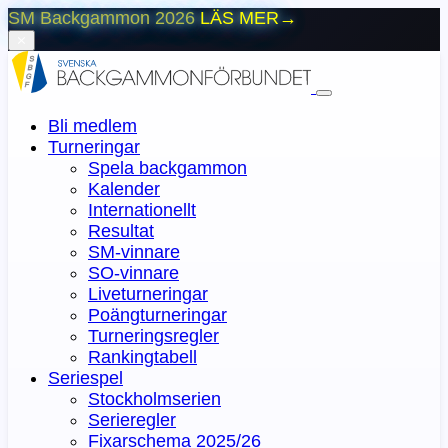
SM Backgammon 2026
LÄS MER
→
⨯
Bli medlem
Turneringar
Spela backgammon
Kalender
Internationellt
Resultat
SM-vinnare
SO-vinnare
Liveturneringar
Poängturneringar
Turneringsregler
Rankingtabell
Seriespel
Stockholmserien
Serieregler
Fixarschema 2025/26