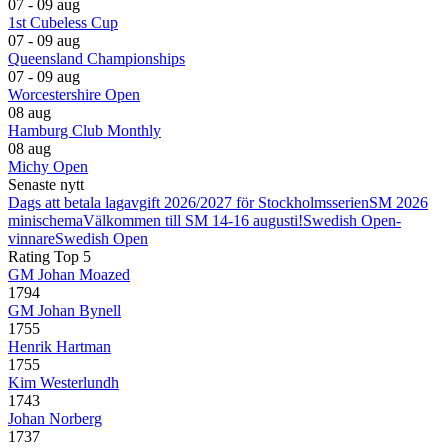
07 - 09 aug
1st Cubeless Cup
07 - 09 aug
Queensland Championships
07 - 09 aug
Worcestershire Open
08 aug
Hamburg Club Monthly
08 aug
Michy Open
Senaste nytt
Dags att betala lagavgift 2026/2027 för Stockholmsserien
SM 2026
minischema
Välkommen till SM 14-16 augusti!
Swedish Open-
vinnare
Swedish Open
Rating Top 5
GM Johan Moazed
1794
GM Johan Bynell
1755
Henrik Hartman
1755
Kim Westerlundh
1743
Johan Norberg
1737