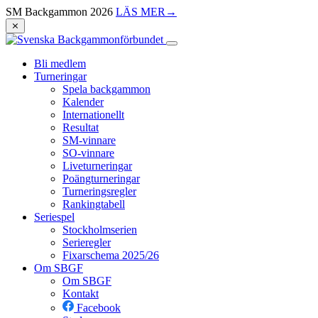
SM Backgammon 2026
LÄS MER
→
⨯
Bli medlem
Turneringar
Spela backgammon
Kalender
Internationellt
Resultat
SM-vinnare
SO-vinnare
Liveturneringar
Poängturneringar
Turneringsregler
Rankingtabell
Seriespel
Stockholmserien
Serieregler
Fixarschema 2025/26
Om SBGF
Om SBGF
Kontakt
Facebook