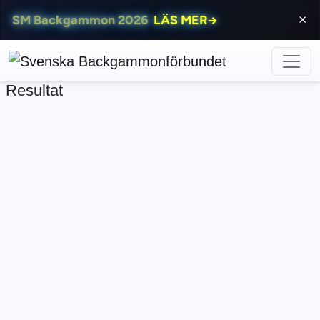
SM Backgammon 2026
LÄS MER
→
⨯
Resultat