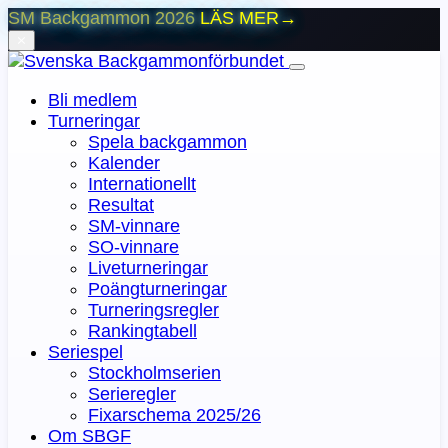
SM Backgammon 2026
LÄS MER
→
⨯
Bli medlem
Turneringar
Spela backgammon
Kalender
Internationellt
Resultat
SM-vinnare
SO-vinnare
Liveturneringar
Poängturneringar
Turneringsregler
Rankingtabell
Seriespel
Stockholmserien
Serieregler
Fixarschema 2025/26
Om SBGF