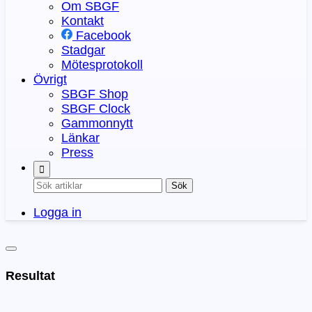
Om SBGF
Kontakt
Facebook
Stadgar
Mötesprotokoll
Övrigt
SBGF Shop
SBGF Clock
Gammonnytt
Länkar
Press
Sök
Logga in
Resultat