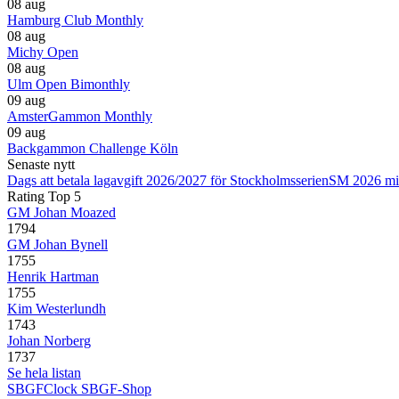
08 aug
Hamburg Club Monthly
08 aug
Michy Open
08 aug
Ulm Open Bimonthly
09 aug
AmsterGammon Monthly
09 aug
Backgammon Challenge Köln
Senaste nytt
Dags att betala lagavgift 2026/2027 för Stockholmsserien
SM 2026 mi
Rating Top 5
GM Johan Moazed
1794
GM Johan Bynell
1755
Henrik Hartman
1755
Kim Westerlundh
1743
Johan Norberg
1737
Se hela listan
SBGFClock
SBGF-Shop