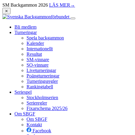
SM Backgammon 2026
LÄS MER
→
⨯
Bli medlem
Turneringar
Spela backgammon
Kalender
Internationellt
Resultat
SM-vinnare
SO-vinnare
Liveturneringar
Poängturneringar
Turneringsregler
Rankingtabell
Seriespel
Stockholmserien
Serieregler
Fixarschema 2025/26
Om SBGF
Om SBGF
Kontakt
Facebook