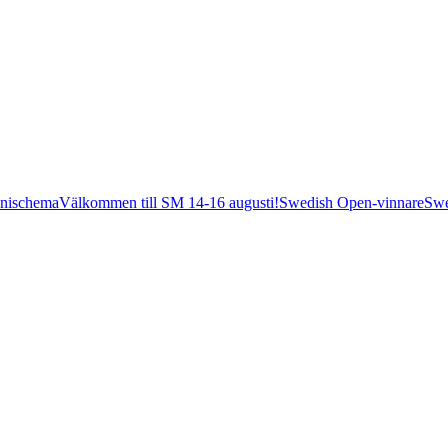
nischema
Välkommen till SM 14-16 augusti!
Swedish Open-vinnare
Swe