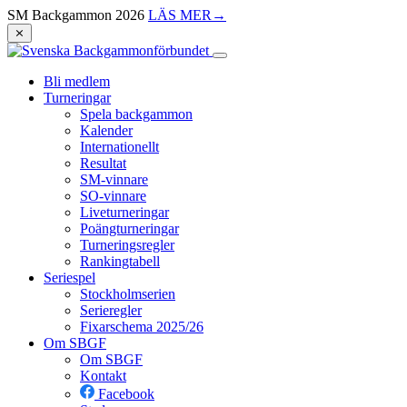
SM Backgammon 2026
LÄS MER
→
⨯
Bli medlem
Turneringar
Spela backgammon
Kalender
Internationellt
Resultat
SM-vinnare
SO-vinnare
Liveturneringar
Poängturneringar
Turneringsregler
Rankingtabell
Seriespel
Stockholmserien
Serieregler
Fixarschema 2025/26
Om SBGF
Om SBGF
Kontakt
Facebook