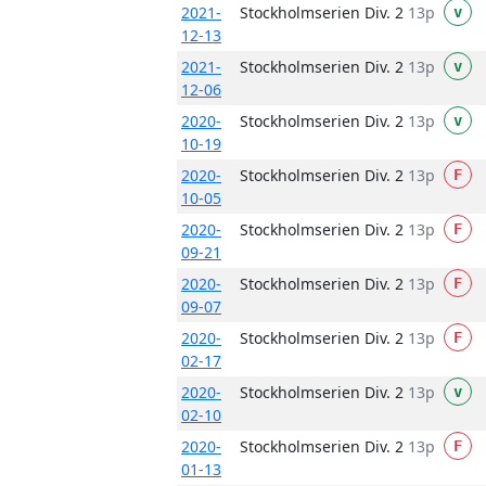
2021-
Stockholmserien Div. 2
13p
v
12-13
2021-
Stockholmserien Div. 2
13p
v
12-06
2020-
Stockholmserien Div. 2
13p
v
10-19
2020-
Stockholmserien Div. 2
13p
F
10-05
2020-
Stockholmserien Div. 2
13p
F
09-21
2020-
Stockholmserien Div. 2
13p
F
09-07
2020-
Stockholmserien Div. 2
13p
F
02-17
2020-
Stockholmserien Div. 2
13p
v
02-10
2020-
Stockholmserien Div. 2
13p
F
01-13