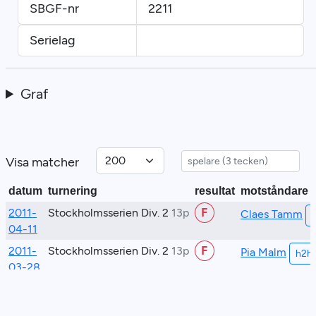
SBGF-nr
2211
Serielag
Graf
Visa matcher
datum
turnering
resultat
motståndare
2011-
Stockholmsserien Div. 2
13p
F
Claes Tamm
04-11
2011-
Stockholmsserien Div. 2
13p
F
Pia Malm
h2h
03-28
2011-
Stockholmsserien Div. 2
13p
F
Emma de Groe
03-21