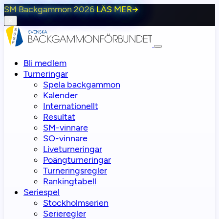
SM Backgammon 2026
LÄS MER
→
⨯
Bli medlem
Turneringar
Spela backgammon
Kalender
Internationellt
Resultat
SM-vinnare
SO-vinnare
Liveturneringar
Poängturneringar
Turneringsregler
Rankingtabell
Seriespel
Stockholmserien
Serieregler