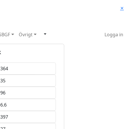
⨯
SBGF
Övrigt
Logga in
k
1364
535
196
6.6
6397