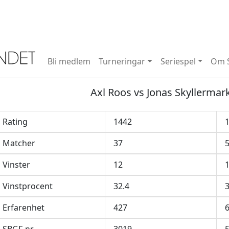
Bli medlem
Turneringar
Seriespel
Om 
Axl Roos vs Jonas Skyllermar
Rating
1442
Matcher
37
Vinster
12
Vinstprocent
32.4
3
Erfarenhet
427