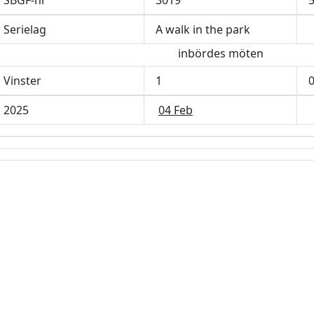
SBGF-nr
3019
Serielag
A walk in the park
inbördes möten
Vinster
1
2025
04 Feb