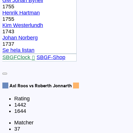
GM Johan Bynell
1755
Henrik Hartman
1755
Kim Westerlundh
1743
Johan Norberg
1737
Se hela listan
SBGFClock
SBGF-Shop
Axl Roos vs Roberth Jonnarth
Rating
1442
1644
Matcher
37