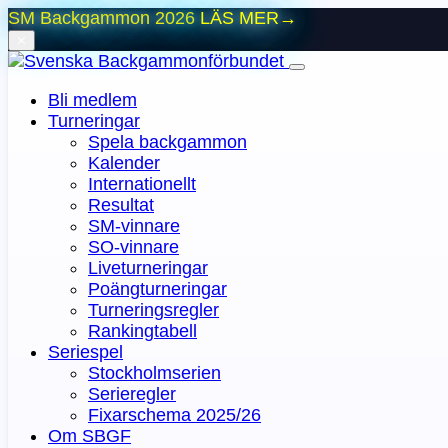
SM Backgammon 2026
LÄS MER
→
⨯
Bli medlem
Turneringar
Spela backgammon
Kalender
Internationellt
Resultat
SM-vinnare
SO-vinnare
Liveturneringar
Poängturneringar
Turneringsregler
Rankingtabell
Seriespel
Stockholmserien
Serieregler
Fixarschema 2025/26
Om SBGF