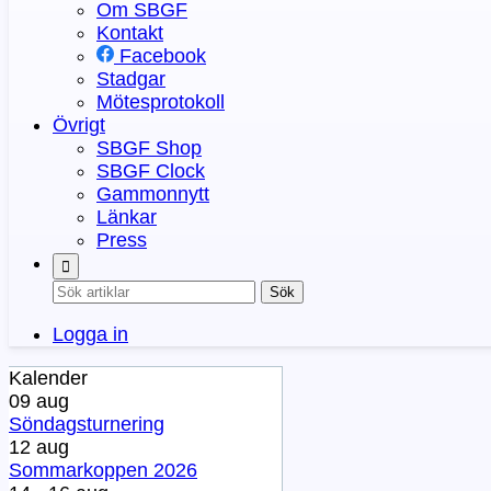
Om SBGF
Kontakt
Facebook
Stadgar
Mötesprotokoll
Övrigt
SBGF Shop
SBGF Clock
Gammonnytt
Länkar
Press
Sök
Logga in
Kalender
09 aug
Söndagsturnering
12 aug
Sommarkoppen 2026