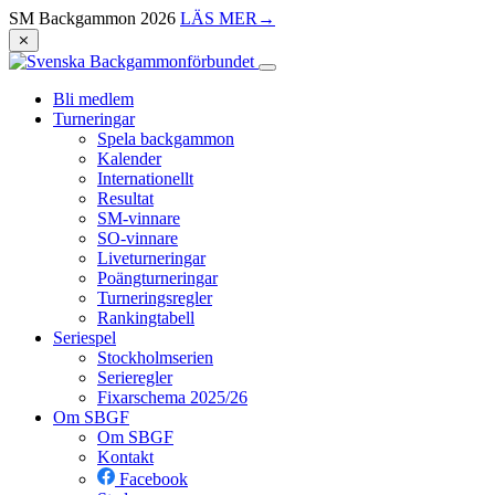
SM Backgammon 2026
LÄS MER
→
⨯
Bli medlem
Turneringar
Spela backgammon
Kalender
Internationellt
Resultat
SM-vinnare
SO-vinnare
Liveturneringar
Poängturneringar
Turneringsregler
Rankingtabell
Seriespel
Stockholmserien
Serieregler
Fixarschema 2025/26
Om SBGF
Om SBGF
Kontakt
Facebook