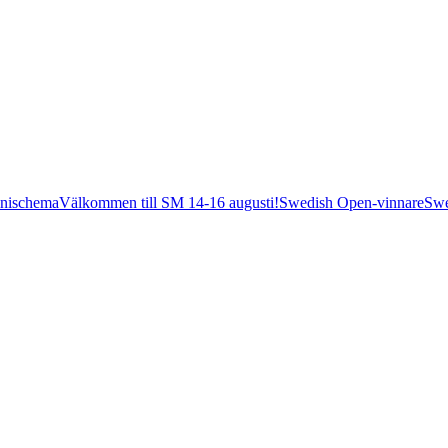
nischema
Välkommen till SM 14-16 augusti!
Swedish Open-vinnare
Swe