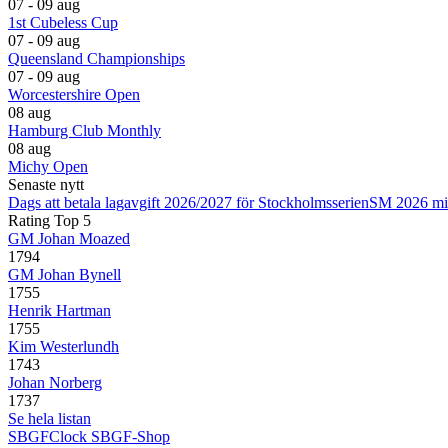
07 - 09 aug
1st Cubeless Cup
07 - 09 aug
Queensland Championships
07 - 09 aug
Worcestershire Open
08 aug
Hamburg Club Monthly
08 aug
Michy Open
Senaste nytt
Dags att betala lagavgift 2026/2027 för Stockholmsserien
SM 2026 mi
Rating Top 5
GM Johan Moazed
1794
GM Johan Bynell
1755
Henrik Hartman
1755
Kim Westerlundh
1743
Johan Norberg
1737
Se hela listan
SBGFClock
SBGF-Shop