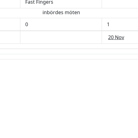
Fast Fingers
inbördes möten
0
1
20 Nov