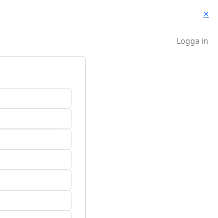
⨯
Logga in