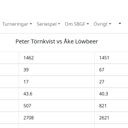
Turneringar
Seriespel
Om SBGF
Övrigt
Peter Törnkvist vs Åke Löwbeer
1462
1451
39
67
17
27
43.6
40.3
507
821
2708
2621