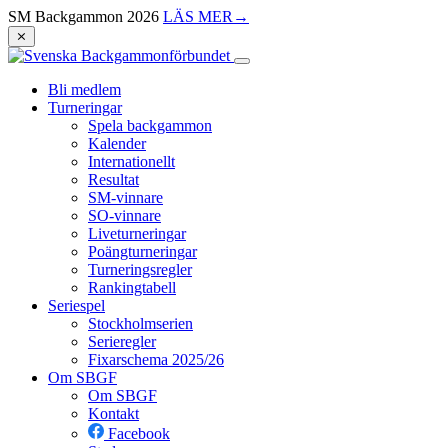
SM Backgammon 2026
LÄS MER
→
⨯
Bli medlem
Turneringar
Spela backgammon
Kalender
Internationellt
Resultat
SM-vinnare
SO-vinnare
Liveturneringar
Poängturneringar
Turneringsregler
Rankingtabell
Seriespel
Stockholmserien
Serieregler
Fixarschema 2025/26
Om SBGF
Om SBGF
Kontakt
Facebook