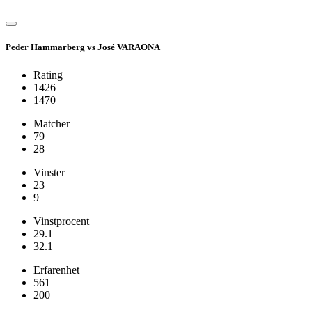
Peder Hammarberg vs José VARAONA
Rating
1426
1470
Matcher
79
28
Vinster
23
9
Vinstprocent
29.1
32.1
Erfarenhet
561
200