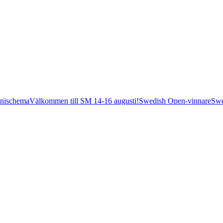
nischema
Välkommen till SM 14-16 augusti!
Swedish Open-vinnare
Swe