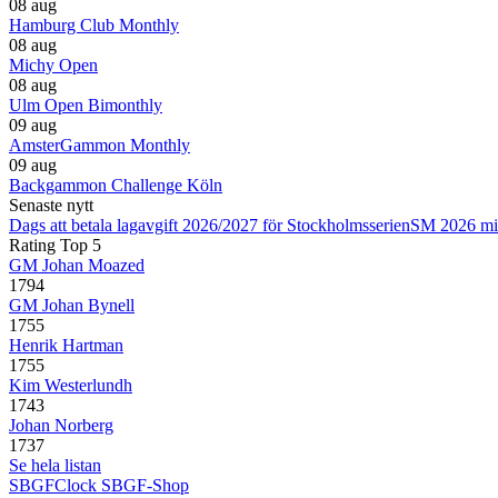
08 aug
Hamburg Club Monthly
08 aug
Michy Open
08 aug
Ulm Open Bimonthly
09 aug
AmsterGammon Monthly
09 aug
Backgammon Challenge Köln
Senaste nytt
Dags att betala lagavgift 2026/2027 för Stockholmsserien
SM 2026 mi
Rating Top 5
GM Johan Moazed
1794
GM Johan Bynell
1755
Henrik Hartman
1755
Kim Westerlundh
1743
Johan Norberg
1737
Se hela listan
SBGFClock
SBGF-Shop