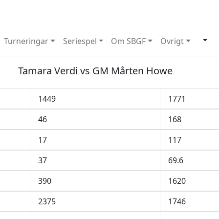
Turneringar
Seriespel
Om SBGF
Övrigt
Tamara Verdi vs GM Mårten Howe
1449
1771
46
168
17
117
37
69.6
390
1620
2375
1746