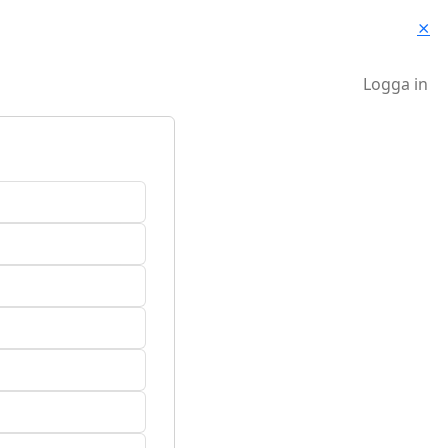
⨯
Logga in