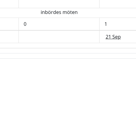
inbördes möten
0
1
21 Sep