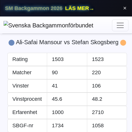
SM Backgammon 2026
LÄS MER
→
⨯
Ali-Safai Mansour vs Stefan Skogsberg
Rating
1503
1523
Matcher
90
220
Vinster
41
106
Vinstprocent
45.6
48.2
Erfarenhet
1000
2710
SBGF-nr
1734
1058