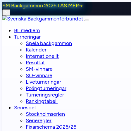
SM Backgammon 2026
LÄS MER
→
⨯
Bli medlem
Turneringar
Spela backgammon
Kalender
Internationellt
Resultat
SM-vinnare
SO-vinnare
Liveturneringar
Poängturneringar
Turneringsregler
Rankingtabell
Seriespel
Stockholmserien
Serieregler
Fixarschema 2025/26