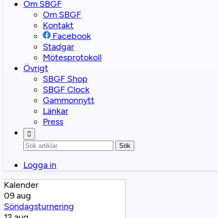
Om SBGF
Om SBGF
Kontakt
Facebook
Stadgar
Mötesprotokoll
Övrigt
SBGF Shop
SBGF Clock
Gammonnytt
Länkar
Press
Sök
Logga in
Kalender
09 aug
Söndagsturnering
12 aug